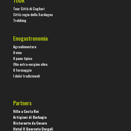
TOUR
Tour Città di Cagliari
Città regie della Sardegna
Trekking
Enogastronomia
Agroalimentare
Il vino
Il pane tipico
Olio extra-vergine oliva
Il formaggio
I dolci tradizionali
Partners
Ville a Costa Rei
Artigiani di Barbagia
Ristorante da Cesare
Hotel Il Querceto Dorgali