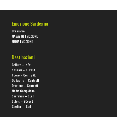
Emozione Sardegna
Chi siamo
MAGAZINE EMOZIONE
MEDIA EMOZIONE
Destinazioni
Gallura –
NEst
Sassari –
NOvest
Nuoro –
CentroNE
Ogliastra – CentroN
Oristano – CentroO
Medio Campidano
Sarrabus – SEst
Sulcis – SOvest
Cagliari – Sud